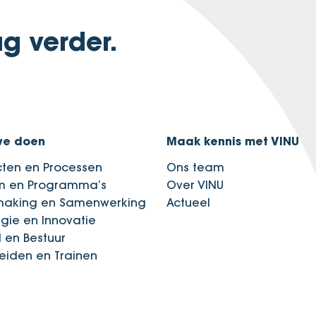
g verder.
we doen
Maak kennis met VINU
cten en Processen
Ons team
im en Programma’s
Over VINU
making en Samenwerking
Actueel
egie en Innovatie
d en Bestuur
eiden en Trainen