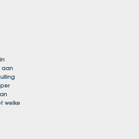
in
e aan
lling
aper
van
t welke