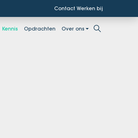
Contact
Werken bij
Kennis
Opdrachten
Over ons
Zoekbalk open