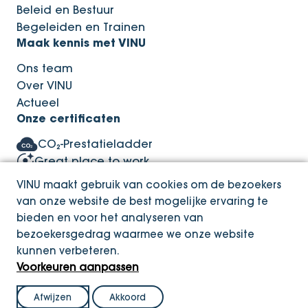
Beleid en Bestuur
Begeleiden en Trainen
Maak kennis met VINU
Ons team
Over VINU
Actueel
Onze certificaten
CO₂-Prestatieladder
Great place to work
ISO 9001
VINU maakt gebruik van cookies om de bezoekers
van onze website de best mogelijke ervaring te
bieden en voor het analyseren van
bezoekersgedrag waarmee we onze website
Privacy Statement
kunnen verbeteren.
Integriteitsbeleid
Voorkeuren aanpassen
Afwijzen
Akkoord
© Copyright VINU. 2026