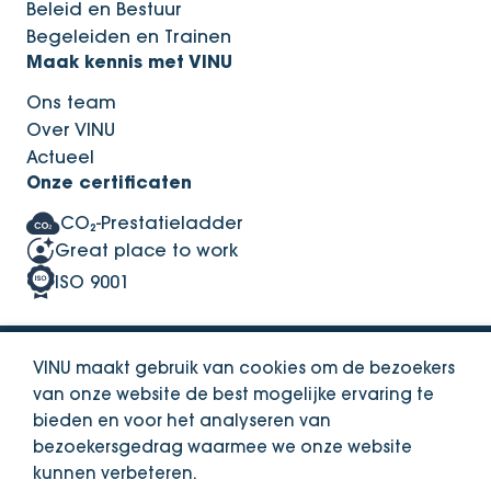
Beleid en Bestuur
Begeleiden en Trainen
Maak kennis met VINU
Ons team
Over VINU
Actueel
Onze certificaten
CO₂-Prestatieladder
Great place to work
ISO 9001
VINU maakt gebruik van cookies om de bezoekers
Privacy Statement
Integriteitsbeleid
van onze website de best mogelijke ervaring te
bieden en voor het analyseren van
bezoekersgedrag waarmee we onze website
© Copyright VINU. 2026
kunnen verbeteren.