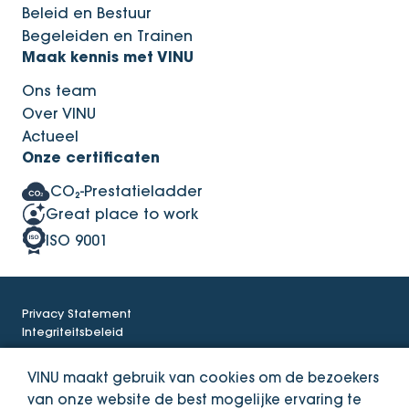
Beleid en Bestuur
Begeleiden en Trainen
Maak kennis met VINU
Ons team
Over VINU
Actueel
Onze certificaten
CO₂-Prestatieladder
Great place to work
ISO 9001
Privacy Statement
Integriteitsbeleid
VINU maakt gebruik van cookies om de bezoekers
© Copyright VINU. 2026
van onze website de best mogelijke ervaring te