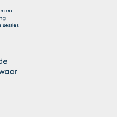
gen en
eng
 sessies
 de
 waar