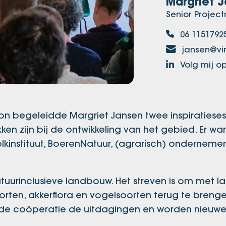
Margriet 
Senior Proje
06 1151792
jansen@vin
Volg mij op
n begeleidde Margriet Jansen twee inspiratieses
en zijn bij de ontwikkeling van het gebied. Er wa
olkinstituut, BoerenNatuur, (agrarisch) ondernemer
tuurinclusieve landbouw. Het streven is om met 
orten, akkerflora en vogelsoorten terug te breng
t de coöperatie de uitdagingen en worden nieuw