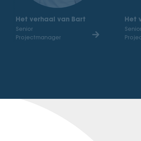
Het verhaal van Bart
Het 
Senior
Senio
Projectmanager
Proje