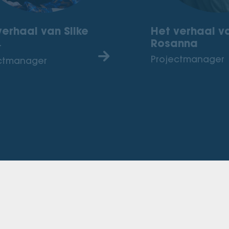
verhaal van Silke
Het verhaal v
Rosanna
r
Projectmanager
ctmanager