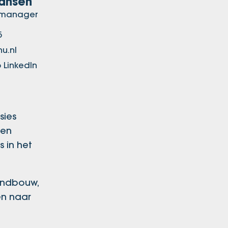
Jansen
ctmanager
5
u.nl
 LinkedIn
sies
ren
s in het
landbouw,
en naar
e