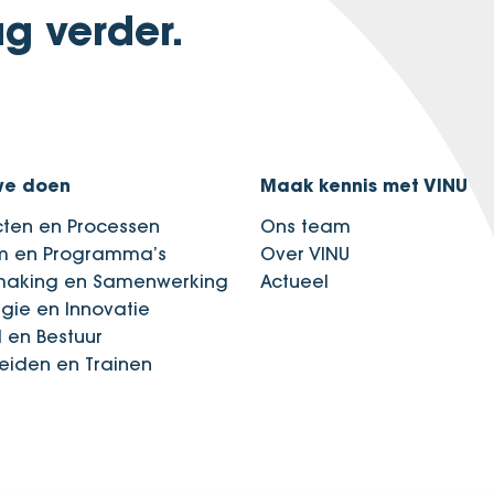
g verder.
we doen
Maak kennis met VINU
cten en Processen
Ons team
im en Programma’s
Over VINU
making en Samenwerking
Actueel
egie en Innovatie
d en Bestuur
eiden en Trainen