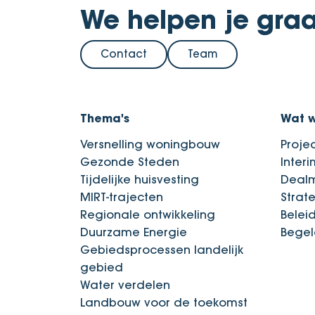
We helpen je graa
Contact
Team
Thema's
Wat 
Versnelling woningbouw
Proje
Gezonde Steden
Inter
Tijdelijke huisvesting
Deal
MIRT-trajecten
Strat
Regionale ontwikkeling
Belei
Duurzame Energie
Begel
Gebiedsprocessen landelijk
gebied
Water verdelen
Landbouw voor de toekomst