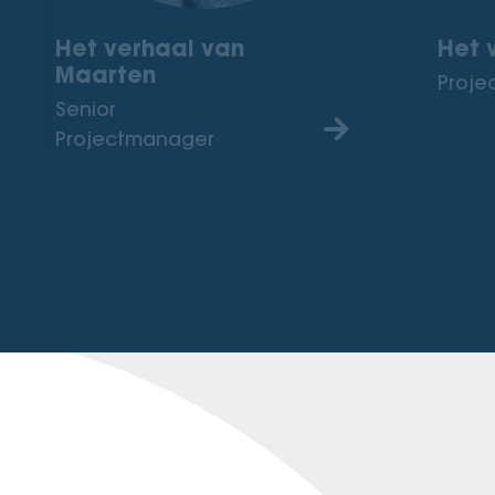
Het verhaal van
Het 
Maarten
Proje
Senior
Projectmanager