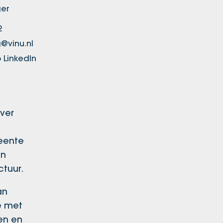
er
2
@vinu.nl
 LinkedIn
ver
eente
en
tuur.
an
e met
en en