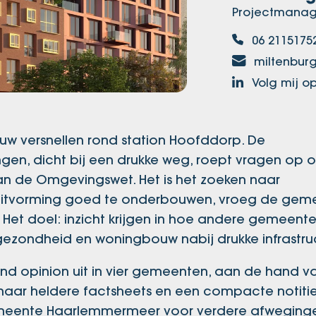
Projectmanag
06 2115175
miltenburg
Volg mij op
 versnellen rond station Hoofddorp. De
en, dicht bij een drukke weg, roept vragen op o
an de Omgevingswet. Het is het zoeken naar
luitvorming goed te onderbouwen, vroeg de gem
Het doel: inzicht krijgen in hoe andere gemeent
ezondheid en woningbouw nabij drukke infrastruc
nd opinion uit in vier gemeenten, aan de hand v
 naar heldere factsheets en een compacte notiti
 gemeente Haarlemmermeer voor verdere afweging