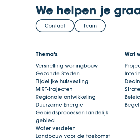
We helpen je graa
Contact
Team
Thema's
Wat 
Versnelling woningbouw
Proje
Gezonde Steden
Inter
Tijdelijke huisvesting
Deal
MIRT-trajecten
Strat
Regionale ontwikkeling
Belei
Duurzame Energie
Begel
Gebiedsprocessen landelijk
gebied
Water verdelen
Landbouw voor de toekomst