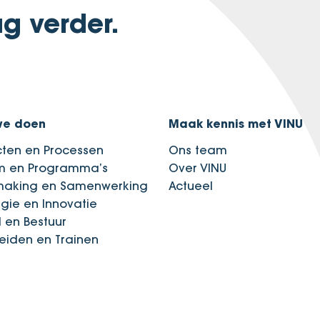
g verder.
we doen
Maak kennis met VINU
cten en Processen
Ons team
im en Programma’s
Over VINU
making en Samenwerking
Actueel
egie en Innovatie
d en Bestuur
eiden en Trainen