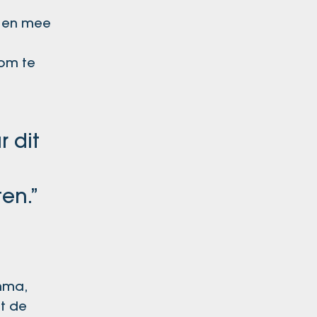
n en mee
 om te
r dit
en.”
mma,
et de