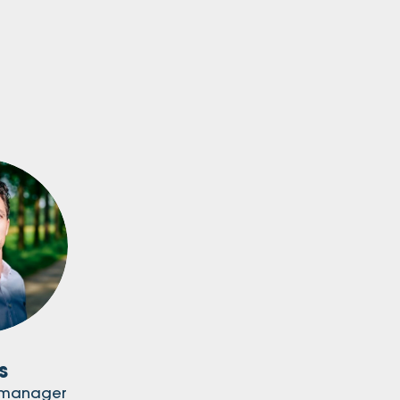
s
ctmanager