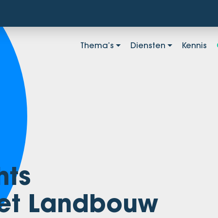
Thema’s
Diensten
Kennis
hts
et Landbouw