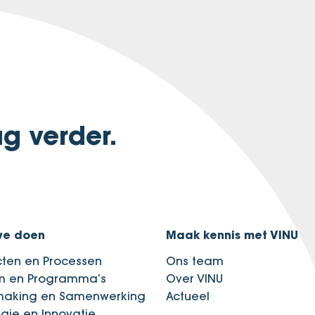
g verder.
we doen
Maak kennis met VINU
cten en Processen
Ons team
im en Programma’s
Over VINU
making en Samenwerking
Actueel
egie en Innovatie