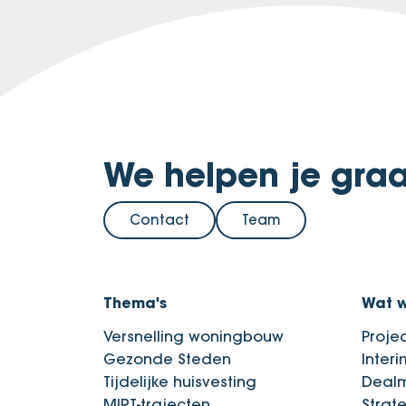
We helpen je graa
Contact
Team
Thema's
Wat 
Versnelling woningbouw
Proje
Gezonde Steden
Inter
Tijdelijke huisvesting
Deal
MIRT-trajecten
Strat