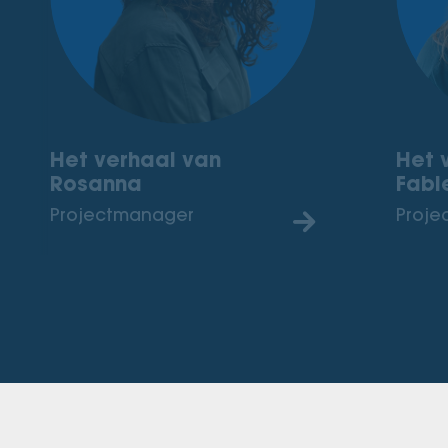
Het verhaal van
Het 
Rosanna
Fabi
Projectmanager
Proje