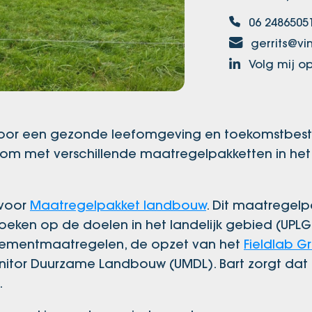
06 2486505
gerrits@vin
Volg mij op
al voor een gezonde leefomgeving en toekomstbes
arom met verschillende maatregelpakketten in het
 voor
Maatregelpakket landbouw
. Dit maatregelp
oeken op de doelen in het landelijk gebied (UPLG
agementmaatregelen, de opzet van het
Fieldlab G
nitor Duurzame Landbouw (UMDL). Bart zorgt dat
.