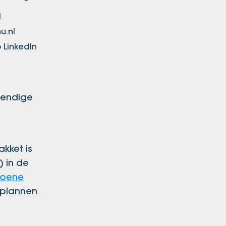
1
u.nl
 LinkedIn
tendige
akket is
) in de
roene
 plannen