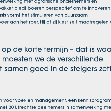
samenwerking met agrarische ondernemers en
et pakket biedt boeren perspectief om te innovere
is vormt het stimuleren van duurzaam
er aan het roer. Hij of zij kiest zelf maatregelen
op de korte termijn – dat is waa
 moesten we de verschillende
 samen goed in de steigers zett
gen voor voer- en management, een kennisprogra
t met 30 Utrechtse deelnemers in samenwerking m