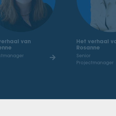
verhaal van
Het verhaal v
enne
Rosanne
ctmanager
Senior
Projectmanager