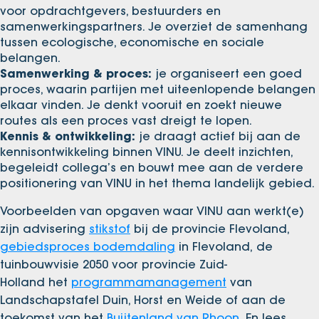
voor opdrachtgevers, bestuurders en
samenwerkingspartners. Je overziet de samenhang
tussen ecologische, economische en sociale
belangen.
Samenwerking & proces:
je organiseert een goed
proces, waarin partijen met uiteenlopende belangen
elkaar vinden. Je denkt vooruit en zoekt nieuwe
routes als een proces vast dreigt te lopen.
Kennis & ontwikkeling:
je draagt actief bij aan de
kennisontwikkeling binnen VINU. Je deelt inzichten,
begeleidt collega’s en bouwt mee aan de verdere
positionering van VINU in het thema landelijk gebied.
Voorbeelden van opgaven waar VINU aan werkt(e)
zijn advisering
stikstof
bij de provincie Flevoland,
gebiedsproces bodemdaling
in Flevoland, de
tuinbouwvisie 2050 voor provincie Zuid-
Holland het
programmamanagement
van
Landschapstafel Duin, Horst en Weide of aan de
toekomst van het
Buijtenland van Rhoon
. En lees