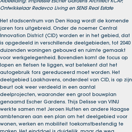
Afbeelding: Impressie Escher Gardens Architect KCAP,
Ontwikkelaar Redevco Living en SENS Real Estate
Het stadscentrum van Den Haag wordt de komende
jaren fors uitgebreid. Onder de noemer Central
Innovation District (CID) worden er in het gebied, dat
is opgedeeld in verschillende deelgebieden, tot 2040
duizenden woningen gebouwd en ruimte gemaakt
voor werkgelegenheid. Bovendien komt de focus op
lopen en fietsen te liggen, wat betekent dat het
autogebruik fors gereduceerd moet worden. Het
deelgebied Laakhavens, onderdeel van CID, is op zijn
beurt ook weer verdeeld in een aantal
deelprojecten, waaronder een groot bouwplan
genaamd Escher Gardens. Thijs Delisse van VINU
werkte samen met Jeroen Hutten en andere Haagse
ambtenaren aan een plan om het deelgebied voor
wonen, werken en mobiliteit toekomstbestendig te
maken. Het einddoel is duidelijk, maar de weg