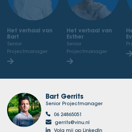
Het verhaal van
Het verhaal van
H
Bart
Esther
E
Senior
Senior
Pr
Projectmanager
Projectmanager
Bart Gerrits
Senior Projectmanager
06 24865051
gerrits@vinu.nl
Volg mij op LinkedIn