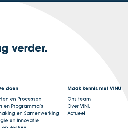
g verder.
we doen
Maak kennis met VINU
cten en Processen
Ons team
im en Programma’s
Over VINU
making en Samenwerking
Actueel
egie en Innovatie
d en Bestuur