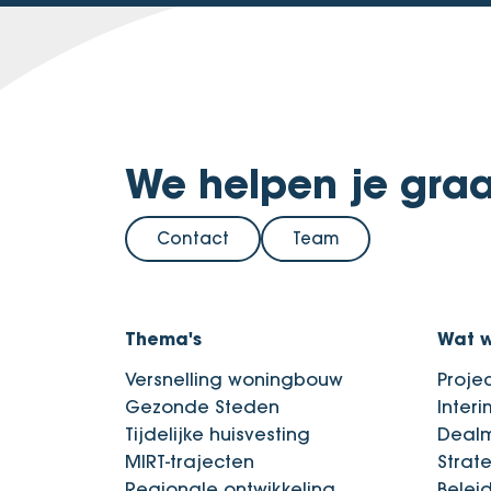
We helpen je graa
Contact
Team
Thema's
Wat 
Versnelling woningbouw
Proje
Gezonde Steden
Inter
Tijdelijke huisvesting
Deal
MIRT-trajecten
Strat
Regionale ontwikkeling
Belei