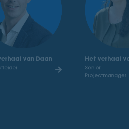
verhaal van Daan
Het verhaal v
ctleider
Senior
Projectmanager