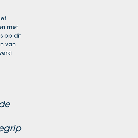
het
den met
s op dit
en van
werkt
 de
egrip