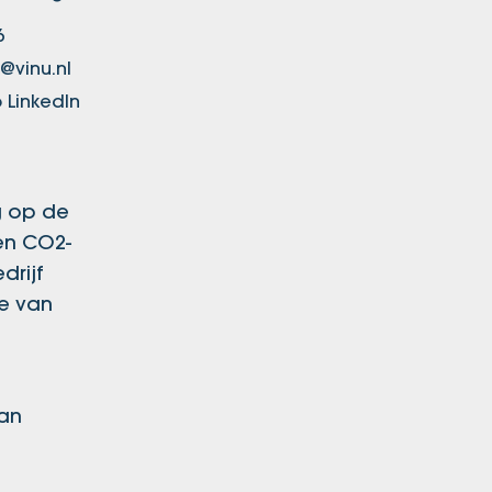
6
@vinu.nl
 LinkedIn
g op de
en CO2-
drijf
e van
kan