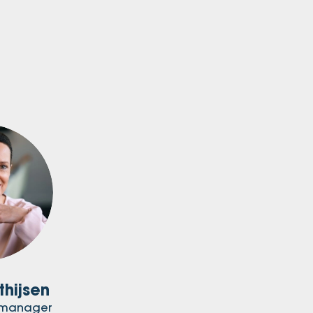
thijsen
ctmanager