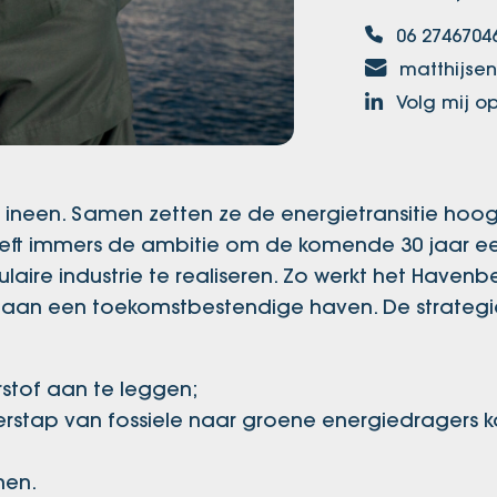
06 2746704
matthijsen
Volg mij op
 ineen. Samen zetten ze de energietransitie hoo
eft immers de ambitie om de komende 30 jaar e
aire industrie te realiseren. Zo werkt het Havenbe
aan een toekomstbestendige haven. De strategi
rstof aan te leggen;​
rstap van fossiele naar groene energiedragers 
men.