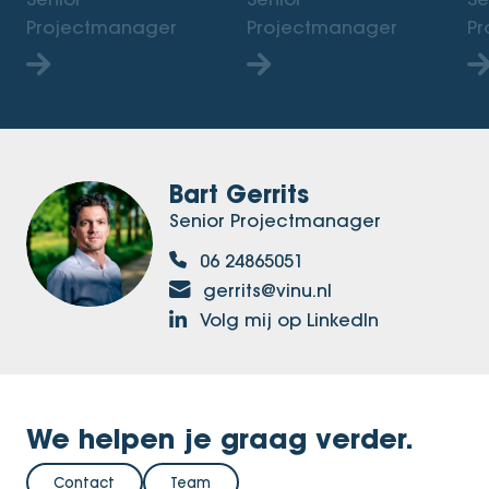
Projectmanager
Projectmanager
Pr
Bart Gerrits
Senior Projectmanager
06 24865051
gerrits@vinu.nl
Volg mij op LinkedIn
We helpen je graag verder.
Contact
Team