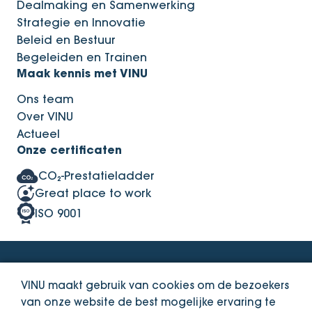
Dealmaking en Samenwerking
Strategie en Innovatie
Beleid en Bestuur
Begeleiden en Trainen
Maak kennis met VINU
Ons team
Over VINU
Actueel
Onze certificaten
CO₂-Prestatieladder
Great place to work
ISO 9001
Privacy Statement
Integriteitsbeleid
VINU maakt gebruik van cookies om de bezoekers
van onze website de best mogelijke ervaring te