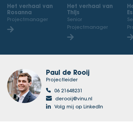
Het verhaal van
Het verhaal van
H
Rosanna
Thijs
Es
Projectmanager
Senior
Se
Projectmanager
Pr
Paul de Rooij
Projectleider
06 21648231
derooij@vinu.nl
Volg mij op LinkedIn