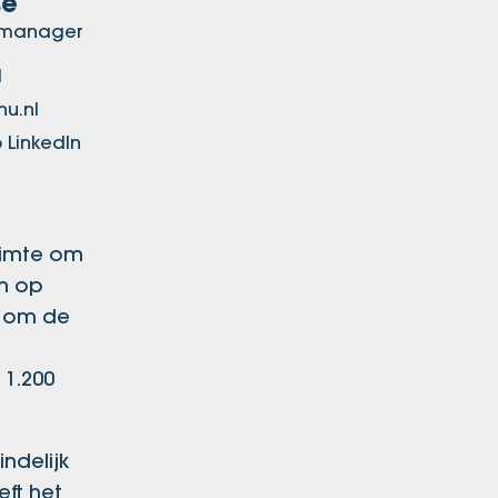
se
ctmanager
1
nu.nl
 LinkedIn
ruimte om
en op
U om de
 1.200
ndelijk
eft het