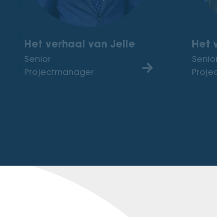
Het verhaal van Jelle
Het 
Senior
Senio
Projectmanager
Proje