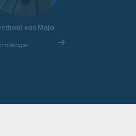
verhaal van Maja
r
ctmanager