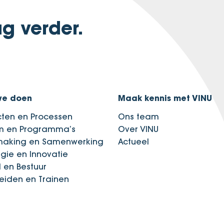
g verder.
we doen
Maak kennis met VINU
cten en Processen
Ons team
im en Programma’s
Over VINU
making en Samenwerking
Actueel
egie en Innovatie
d en Bestuur
eiden en Trainen