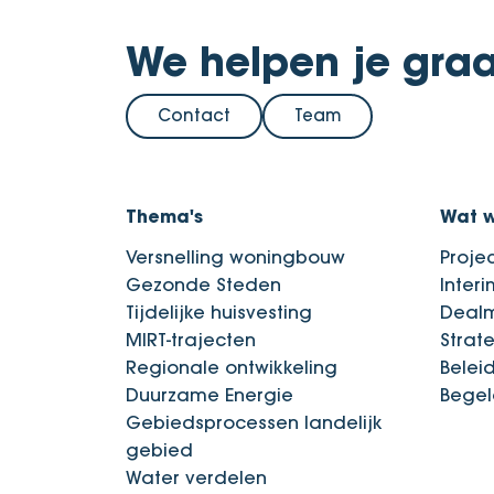
We helpen je graa
Contact
Team
Thema's
Wat 
Versnelling woningbouw
Proje
Gezonde Steden
Inter
Tijdelijke huisvesting
Deal
MIRT-trajecten
Strat
Regionale ontwikkeling
Belei
Duurzame Energie
Begel
Gebiedsprocessen landelijk
gebied
Water verdelen