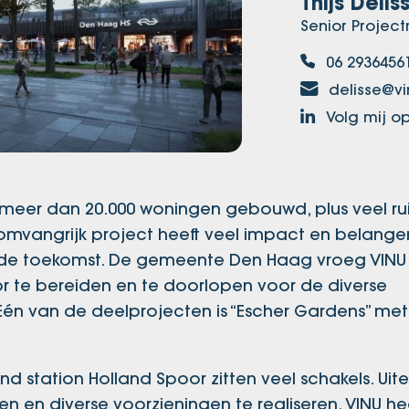
Thijs Delis
Senior Proje
06 2936456
delisse@vi
Volg mij op
040 meer dan 20.000 woningen gebouwd, plus veel 
’n omvangrijk project heeft veel impact en belang
r de toekomst. De gemeente Den Haag vroeg VIN
 te bereiden en te doorlopen voor de diverse
én van de deelprojecten is “Escher Gardens” met
 station Holland Spoor zitten veel schakels. Uitei
n en diverse voorzieningen te realiseren. VINU he